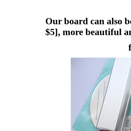
Our
board
can also b
$5]
,
more
beautiful
a