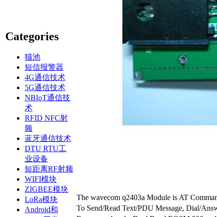
Categories
猫池
短信报警器
4G通信技术
5G通信技术
NBIoT通信技
术
RFID NFC射
频
蓝牙通信技术
DTU RTU工
业设备
短距离RF射频
WIFI模块
ZIGBEE模块
The wavecom q2403a Module is AT Command 
LoRa模块
To Send/Read Text/PDU Message, Dial/Answe
Android和