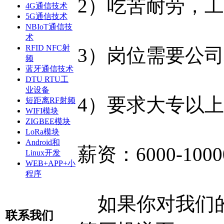
2）吃苦耐劳，
4G通信技术
5G通信技术
NBIoT通信技
术
RFID NFC射
3）岗位需要公
频
蓝牙通信技术
DTU RTU工
业设备
4）要求大专以
短距离RF射频
WIFI模块
ZIGBEE模块
LoRa模块
Android和
薪资：6000-10
Linux开发
WEB+APP+小
程序
如果你对我们的
联系我们