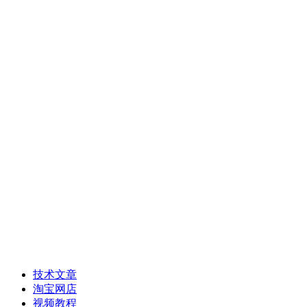
RFID NFC射频
蓝牙通信技术
DTU RTU工业设备
短距离RF射频
WIFI模块
ZIGBEE模块
LoRa模块
Android和Linux开发
WEB+APP+小程序
技术文章
淘宝网店
视频教程