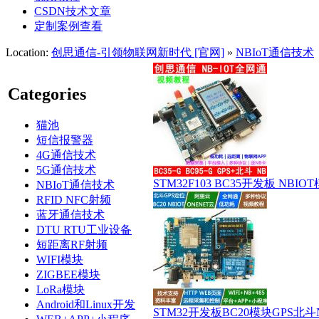
CSDN技术文章
定制案例查看
Location:
创思通信-引领物联网新时代 [官网]
»
NBIoT通信技术
Categories
猫池
短信报警器
4G通信技术
5G通信技术
STM32F103 BC35开发板 NB
NBIoT通信技术
RFID NFC射频
蓝牙通信技术
DTU RTU工业设备
短距离RF射频
WIFI模块
ZIGBEE模块
LoRa模块
Android和Linux开发
STM32开发板BC20模块GPS北斗NB