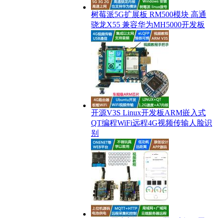
树莓派5G扩展板 RM500模块 高通
骁龙X55 兼容华为MH5000开发板
开源V3S Linux开发板ARM嵌入式
QT编程WiFi远程4G视频传输人脸识
别