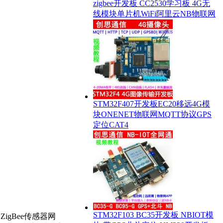
zigbee开发板 CC2530学习板 4G无
线模块单片机WiFi阿里云NB物联网
STM32F407开发板EC20移远4G模
块ONENET物联网MQTT协议GPS
定位CAT4
STM32F103 BC35开发板 NBIOT模
igBee传感器网