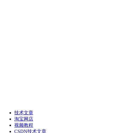
蓝牙通信技术
DTU RTU工业设备
短距离RF射频
WIFI模块
ZIGBEE模块
LoRa模块
Android和Linux开发
WEB+APP+小程序
技术文章
淘宝网店
视频教程
CSDN技术文章